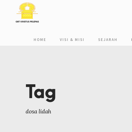
HOME
VISI & MISI
SEJARAH
Tag
dosa lidah