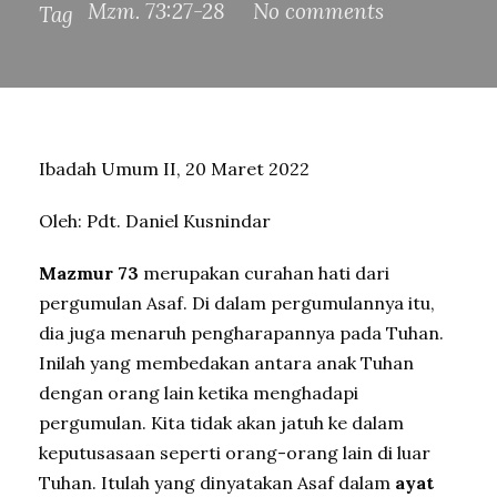
Mzm. 73:27-28
No comments
Tag
Ibadah Umum II, 20 Maret 2022
Oleh: Pdt. Daniel Kusnindar
Mazmur 73
merupakan curahan hati dari
pergumulan Asaf. Di dalam pergumulannya itu,
dia juga menaruh pengharapannya pada Tuhan.
Inilah yang membedakan antara anak Tuhan
dengan orang lain ketika menghadapi
pergumulan. Kita tidak akan jatuh ke dalam
keputusasaan seperti orang-orang lain di luar
Tuhan. Itulah yang dinyatakan Asaf dalam
ayat