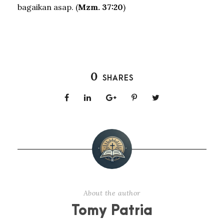
bagaikan asap. (
Mzm. 37:20
)
0
SHARES
About the author
Tomy Patria