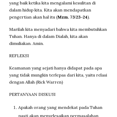
yang baik ketika kita mengalami kesulitan di
dalam hidup kita. Kita akan mendapatkan
pengertian akan hal itu (
Mzm. 73:23-24
).
Marilah kita menyadari bahwa kita membutuhkan
Tuhan. Hanya di dalam Dialah, kita akan
dimuliakan. Amin.
REFLEKSI
Keamanan yang sejati hanya didapat pada apa
yang tidak mungkin terlepas dari kita, yaitu relasi
dengan Allah (Rick Warren)
PERTANYAAN DISKUSI
Apakah orang yang mendekat pada Tuhan
pasti akan menyelesaikan permasalahan