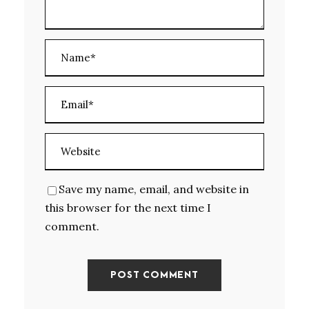
Save my name, email, and website in
this browser for the next time I
comment.