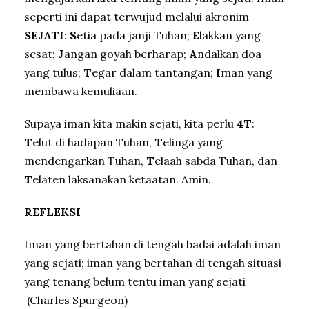
seperti ini dapat terwujud melalui akronim
SEJATI
:
S
etia pada janji Tuhan;
E
lakkan yang
sesat;
J
angan goyah berharap;
A
ndalkan doa
yang tulus;
T
egar dalam tantangan;
I
man yang
membawa kemuliaan.
Supaya iman kita makin sejati, kita perlu
4T
:
T
elut di hadapan Tuhan,
T
elinga yang
mendengarkan Tuhan,
T
elaah sabda Tuhan, dan
T
elaten laksanakan ketaatan. Amin.
REFLEKSI
Iman yang bertahan di tengah badai adalah iman
yang sejati; iman yang bertahan di tengah situasi
yang tenang belum tentu iman yang sejati
(Charles Spurgeon)